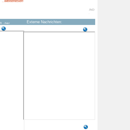
D
..weiterlesen