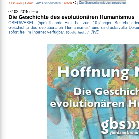
<< zurück
|
Home
|
JWD-Nachrichten
|
Teilen
|
02.02.2015
02:10
Die Geschichte des evolutionären Humanismus
OBERWESEL. (hpd) Ricarda Hinz hat zum 10-jährigen Bestehen der 
Geschichte des evolutionären Humanismus“ eine eindrucksvolle Dokum
sofort frei im Internet verfügbar.
JWD
[Quelle: hpd.de]