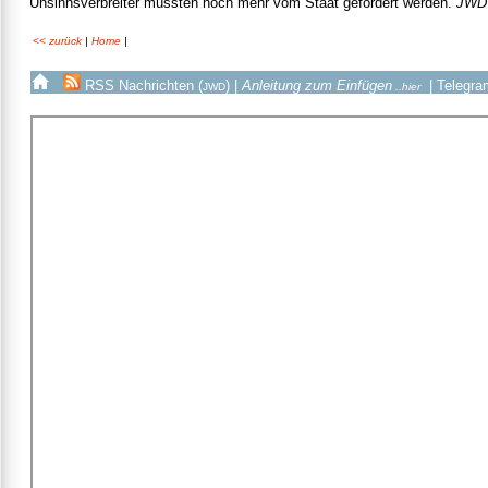
Unsinnsverbreiter müssten noch mehr vom Staat gefördert werden.
JW
<< zurück
|
Home
|