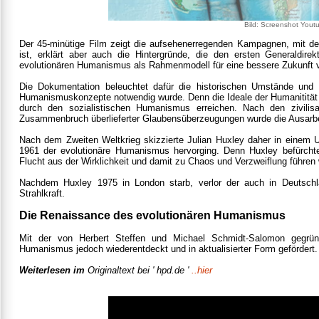
Bild: Screenshot Yout
Der 45-minütige Film zeigt die aufsehenerregenden Kampagnen, mit dene
ist, erklärt aber auch die Hintergründe, die den ersten Generaldi
evolutionären Humanismus als Rahmenmodell für eine bessere Zukunft 
Die Dokumentation beleuchtet dafür die historischen Umstände und 
Humanismuskonzepte notwendig wurde. Denn die Ideale der Humanitität l
durch den sozialistischen Humanismus erreichen. Nach den zivili
Zusammenbruch überlieferter Glaubensüberzeugungen wurde die Ausarbei
Nach dem Zweiten Weltkrieg skizzierte Julian Huxley daher in eine
1961 der evolutionäre Humanismus hervorging. Denn Huxley befürchte
Flucht aus der Wirklichkeit und damit zu Chaos und Verzweiflung führen
Nachdem Huxley 1975 in London starb, verlor der auch in Deutschl
Strahlkraft.
Die Renaissance des evolutionären Humanismus
Mit der von Herbert Steffen und Michael Schmidt-Salomon gegründ
Humanismus jedoch wiederentdeckt und in aktualisierter Form gefördert. [
Weiterlesen im
Originaltext bei ' hpd.de '
..hier