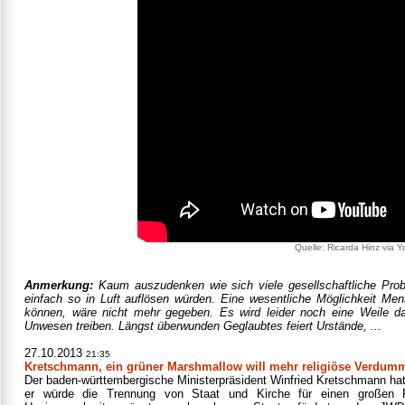
Quelle: Ricarda Hinz via 
Anmerkung:
Kaum auszudenken wie sich viele gesellschaftliche Pro
einfach so in Luft auflösen würden. Eine wesentliche Möglichkeit M
können, wäre nicht mehr gegeben. Es wird leider noch eine Weile da
Unwesen treiben. Längst überwunden Geglaubtes feiert Urstände, ...
27.10.2013
21:35
Kretschmann, ein grüner Marshmallow will mehr religiöse Verdu
Der baden-württembergische Ministerpräsident Winfried Kretschmann hat
er würde die Trennung von Staat und Kirche für einen großen Fehl