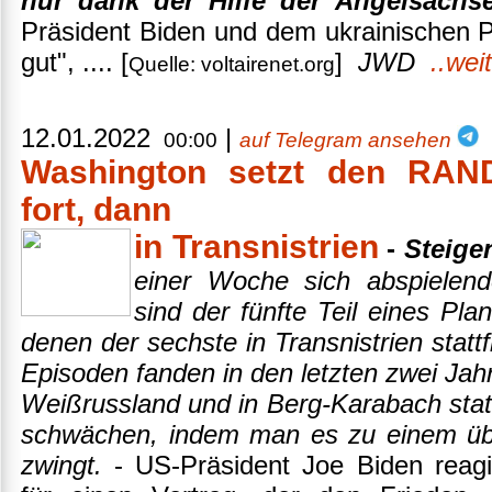
nur dank der Hilfe der Angelsachs
Präsident Biden und dem ukrainischen Pr
gut", .... [
]
JWD
..wei
Quelle: voltairenet.org
12.01.2022
|
00:00
auf Telegram ansehen
Washington setzt den RAND
fort, dann
in Transnistrien
-
Steige
einer Woche sich abspielend
sind der fünfte Teil eines Pl
denen der sechste in Transnistrien stattf
Episoden fanden in den letzten zwei Jahre
Weißrussland und in Berg-Karabach stat
schwächen, indem man es zu einem ü
zwingt.
- US-Präsident Joe Biden reagi