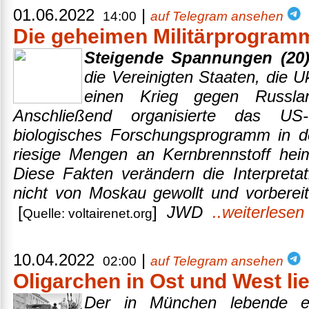
01.06.2022
|
14:00
auf Telegram ansehen
Die geheimen Militärprogram
Steigende Spannungen (20)
die Vereinigten Staaten, die U
einen Krieg gegen Russla
Anschließend organisierte das US-V
biologisches Forschungsprogramm in d
riesige Mengen an Kernbrennstoff heiml
Diese Fakten verändern die Interpreta
nicht von Moskau gewollt und vorberei
[
]
JWD
..weiterlesen
Quelle: voltairenet.org
10.04.2022
|
02:00
auf Telegram ansehen
Oligarchen in Ost und West li
Der in München lebende eh