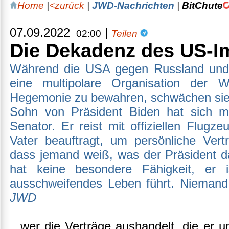
Home
|
<zurück
|
JWD-Nachrichten
|
BitChute
07.09.2022
|
02:00
Teilen
Die Dekadenz des US-I
Während die USA gegen Russland und 
eine multipolare Organisation der 
Hegemonie zu bewahren, schwächen sie 
Sohn von Präsident Biden hat sich 
Senator. Er reist mit offiziellen Flug
Vater beauftragt, um persönliche Vert
dass jemand weiß, was der Präsident d
hat keine besondere Fähigkeit, er 
ausschweifendes Leben führt. Niemand 
JWD
...wer die Verträge aushandelt, die er 