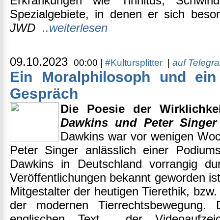
Erkrankungen wie Tinnitus, Schwin
Spezialgebiete, in denen er sich beso
JWD
..weiterlesen
09.10.2023
00:00 |
#Kultursplitter
|
auf Telegr
Ein Moralphilosoph und ein
Gespräch
Die Poesie der Wirklichk
Dawkins und Peter Singer
Dawkins war vor wenigen Woch
Peter Singer anlässlich einer Podium
Dawkins in Deutschland vorrangig durc
Veröffentlichungen bekannt geworden ist, 
Mitgestalter der heutigen Tierethik, bzw. 
der modernen Tierrechtsbewegung. D
englischen Text der Videoaufzei