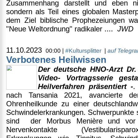
Zusammenhang darstellt und eben nic
sondern als Teil eines globalen Master
dem Ziel biblische Prophezeiungen w
"Neue Weltordnung" radikaler ....
JW
11.10.2023
00:00 |
#Kultursplitter
|
auf Telegr
Verbotenes Heilwissen
Der deutsche HNO-Arzt Dr.
Video- Vortragsserie gesta
Heilverfahren präsentiert -
.
nach Tansania 2021, avancierte de
Ohrenheilkunde zu einer deutschlandwe
Schwindelerkrankungen. Schwerpunkte s
sind der Morbus Menière und vor a
Nervenkontakte (Vestibularispar