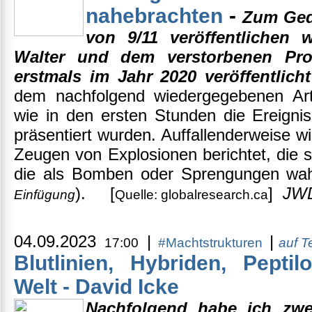
nahebrachten
-
Zum Ged
von 9/11 veröffentlichen 
Walter und dem verstorbenen Pr
erstmals im Jahr 2020 veröffentlich
dem nachfolgend wiedergegebenen Artik
wie in den ersten Stunden die Ereignis
präsentiert wurden. Auffallenderweise wi
Zeugen von Explosionen berichtet, die 
die als Bomben oder Sprengungen wa
). [
]
JW
Einfügung
Quelle: globalresearch.ca
04.09.2023
|
|
17:00
#Machtstrukturen
auf 
Blutlinien, Hybriden, Pepti
Welt - David Icke
Nachfolgend habe ich zwe