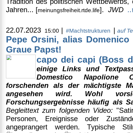
Tradition des politischen Wettbewerbs,
Jahren... [
].
JWD
.
meinungsfreiheit.rtde.life
22.07.2023
|
|
15:00
#Machtstrukturen
auf T
Pepe Orsini, alias Domenico
Graue Papst!
capo dei capi (Boss d
einige Links und Textpa
Domestico Napolione O
forschenden als der mächtigste 
angesehen wird. Wohl vorsi
Forschungsergebnisse häufig als Sat
Begleittext zum folgenden Video:
"Sati
Personen, Ereignisse oder Zustände 
angeprangert werden. Typische Stil