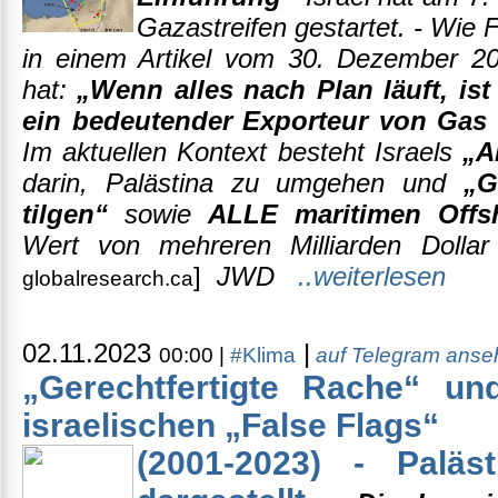
Gazastreifen gestartet. - Wie F
in einem Artikel vom 30. Dezember 2
hat:
„Wenn alles nach Plan läuft, is
ein bedeutender Exporteur von Gas
Im aktuellen Kontext besteht Israels
„A
darin, Palästina zu umgehen und
„G
tilgen“
sowie
ALLE maritimen Offs
Wert von mehreren Milliarden Doll
]
JWD
..weiterlesen
globalresearch.ca
02.11.2023
|
00:00 |
#Klima
auf Telegram ans
„Gerechtfertigte Rache“ un
israelischen „False Flags“
(2001-2023) - Paläs