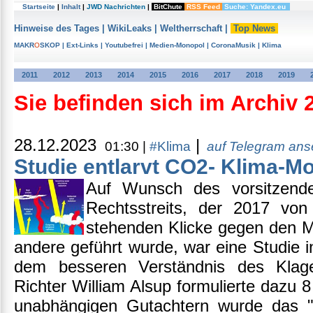
Startseite
|
Inhalt
|
JWD Nachrichten
|
BitChute
RSS Feed
Suche: Yandex.eu
Hinweise des Tages
|
WikiLeaks
|
Weltherrschaft
|
Top News
MAKR
O
SKOP
|
Ext-Links
|
Youtubefrei
|
Medien-Monopol
|
CoronaMusik
|
Klima
2011
2012
2013
2014
2015
2016
2017
2018
2019
Sie befinden sich im Archiv 
28.12.2023
|
01:30 |
#Klima
auf Telegram an
Studie entlarvt CO2- Klima-M
Auf Wunsch des vorsitzende
Rechtsstreits, der 2017 von
stehenden Klicke gegen den M
andere geführt wurde, war eine Studie 
dem besseren Verständnis des Klage
Richter William Alsup formulierte dazu 
unabhängigen Gutachtern wurde das "Hea