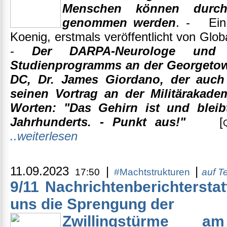
Menschen können durch 
genommen werden
. - Ein 
Koenig, erstmals veröffentlicht von Glo
-
Der DARPA-Neurologe und L
Studienprogramms an der Georgetow
DC, Dr. James Giordano, der auch 
seinen Vortrag an der Militärakad
Worten: "Das Gehirn ist und bleib
Jahrhunderts. - Punkt aus!"
[
..weiterlesen
11.09.2023
|
|
17:50
#Machtstrukturen
auf T
9/11 Nachrichtenberichtersta
uns die Sprengung der
Zwillingstürme 