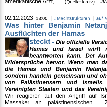
amerikanische Arzt, ... (
)
J
Quelle: kla.tv
02.12.2023
|
|
13:00
#Machtstrukturen
auf T
Was hinter Benjamin Netan
Ausflüchten der Hamas
steckt
-
Die offizielle Ver
Hamas und Israel wirft 
beantworten kann. Der Aut
Widersprüche hervor. Wenn man da
die Hamas und Benjamin Netanja
sondern handeln gemeinsam und ohn
von Palästinensern und Israelis
Vereinigten Staaten und das Vereini
Wir reagieren auf den Angriff auf I
Massaker an palästinensischen Zi