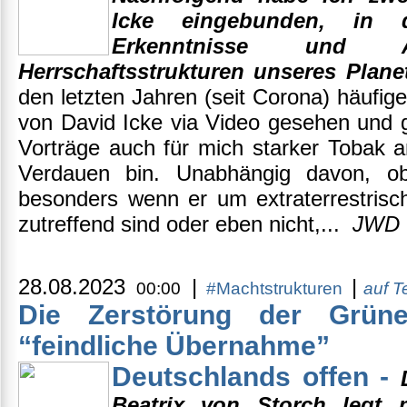
Icke eingebunden, in d
Erkenntnisse und 
Herrschaftsstrukturen unseres Planet
den letzten Jahren (seit Corona) häufi
von David Icke via Video gesehen und g
Vorträge auch für mich starker Tobak 
Verdauen bin. Unabhängig davon, ob 
besonders wenn er um extraterrestrisc
zutreffend sind oder eben nicht,...
JW
28.08.2023
|
|
00:00
#Machtstrukturen
auf 
Die Zerstörung der Grün
“feindliche Übernahme”
Deutschlands offen -
Beatrix von Storch legt 