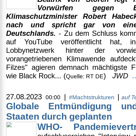
Vorwürfen gegen Bun
Klimaschutzminister Robert Habec
nach und spricht gar von eine
Deutschlands.
- Zu dem Schluss kommt
auf YouTube veröffentlicht hat,
Lobbynetzwerk hinter der vor
vorangetriebenen Klimawende aufdec
Filzes" agieren demnach mächtigste Fi
wie Black Rock... (
)
JWD
.
Quelle: RT DE
27.08.2023
|
|
00:00
#Machtstrukturen
auf 
Globale Entmündigung und
Staaten durch geplanten
WHO- Pandemiever