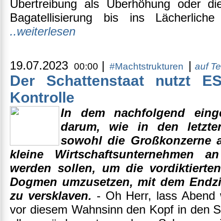
Übertreibung als Überhöhung oder di
Bagatellisierung bis ins Lächerli
..weiterlesen
19.07.2023
|
|
00:00
#Machtstrukturen
auf T
Der Schattenstaat nutzt E
Kontrolle
In dem nachfolgend eing
darum, wie in den letzte
sowohl die Großkonzerne a
kleine Wirtschaftsunternehmen 
werden sollen, um die vordiktierten
Dogmen umzusetzen, mit dem Endzie
zu versklaven.
- Oh Herr, lass Abend w
vor diesem Wahnsinn den Kopf in den S