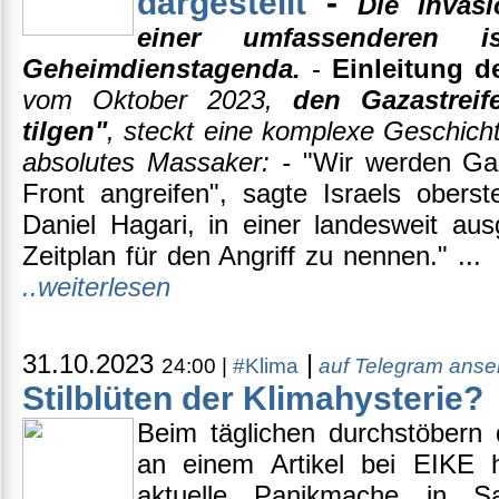
dargestellt
-
Die Invasi
einer umfassenderen is
Geheimdienstagenda.
-
Einleitung d
vom Oktober 2023,
den Gazastrei
tilgen"
, steckt eine komplexe Geschicht
absolutes Massaker: -
"Wir werden Gaz
Front angreifen", sagte Israels oberst
Daniel Hagari, in einer landesweit au
Zeitplan für den Angriff zu nennen." ... 
..weiterlesen
31.10.2023
|
24:00 |
#Klima
auf Telegram ans
Stilblüten der Klimahysterie?
Beim täglichen durchstöbern d
an einem Artikel bei EIKE 
aktuelle Panikmache in 