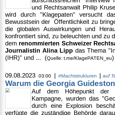
aufschlussreichen "Interview m
und Rechtsanwalt Philip Kru
wird durch "Klagepaten" versucht da
Bewusstsein der Öffentlichkeit zu bring
die globalen Auswirkungen und Herau
konfrontiert sind, zu beleuchten und zu d
dem
renommierten Schweizer Rechtsa
Journalistin Alina Lipp
das Thema "Int
(IHR)" und ... (
Quelle: t.me/KlagePATEN_eu
09.08.2023
|
|
03:00
#Machtstrukturen
auf 
Warum die Georgia Guideston
Auf dem Höhepunkt der we
Kampagne, wurden das "Geo
durch eine Explosion beschä
verfügte die zuständige Behörde darauf